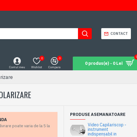
CONTACT
0
0
0 produs(e) - 0 Lei
Contul meu
Wishlist
Compara
rizare
POLARIZARE
PRODUSE ASEMANATOARE
NDA
Video Capilariscop -
vrare poate varia de la 5 la
instrument
indispensabil in