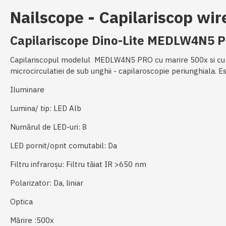
Nailscope - Capilariscop wir
Capilariscope Dino-Lite MEDLW4N5 
Capilariscopul modelul MEDLW4N5 PRO cu marire 500x si cu fil
microcirculatiei de sub unghii - capilaroscopie periunghiala. 
Iluminare
Lumina/ tip: LED Alb
Numărul de LED-uri: 8
LED pornit/oprit comutabil: Da
Filtru infraroșu: Filtru tăiat IR >650 nm
Polarizator: Da, liniar
Optica
Mărire :500x