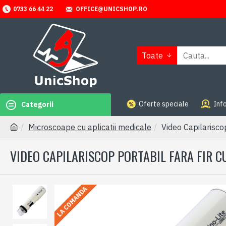
OFFICE@UNICSHOP.RO
0733 66 44 22
Toate
Oferte speciale
Info
Categorii
Microscoape cu aplicatii medicale
Video Capilariscop
VIDEO CAPILARISCOP PORTABIL FARA FIR C
LA COMANDA