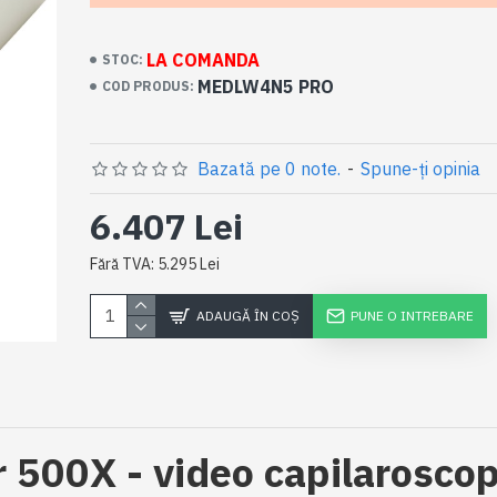
LA COMANDA
STOC:
MEDLW4N5 PRO
COD PRODUS:
Bazată pe 0 note.
-
Spune-ţi opinia
6.407 Lei
Fără TVA: 5.295 Lei
ADAUGĂ ÎN COŞ
PUNE O INTREBARE
ir 500X - video capilaroscop