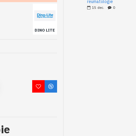
reumatologie
15
dec.
0
DINO LITE
ie