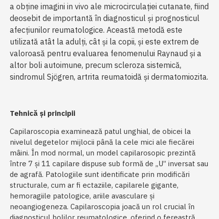
a obține imagini in vivo ale microcirculației cutanate, fiind
deosebit de importantă în diagnosticul și prognosticul
afecțiunilor reumatologice. Această metodă este
utilizată atât la adulți, cât și la copii, și este extrem de
valoroasă pentru evaluarea fenomenului Raynaud și a
altor boli autoimune, precum scleroza sistemică,
sindromul Sjögren, artrita reumatoidă și dermatomiozita.
Tehnică și principii
Capilaroscopia examinează patul unghial, de obicei la
nivelul degetelor mijlocii până la cele mici ale fiecărei
mâini. În mod normal, un model capilarosopic prezintă
între 7 și 11 capilare dispuse sub formă de „U” inversat sau
de agrafă. Patologiile sunt identificate prin modificări
structurale, cum ar fi ectaziile, capilarele gigante,
hemoragiile patologice, ariile avasculare și
neoangiogeneza. Capilaroscopia joacă un rol crucial în
diagnosticul bolilor reumatologice, oferind o fereastră