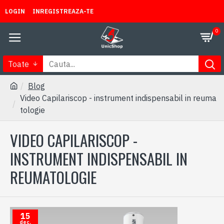
LOGIN
INREGISTREAZA-TE
0
Toate
Blog
Video Capilariscop - instrument indispensabil in reuma
tologie
VIDEO CAPILARISCOP -
INSTRUMENT INDISPENSABIL IN
REUMATOLOGIE
15
dec.