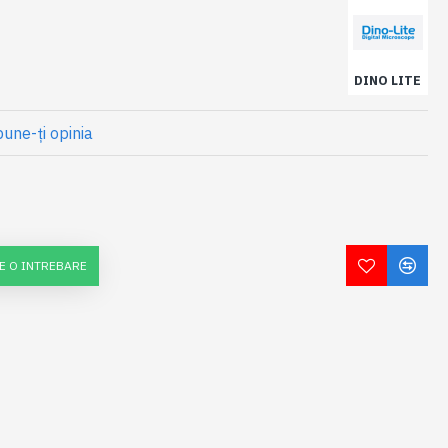
DINO LITE
une-ţi opinia
E O INTREBARE