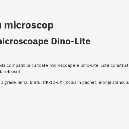
u microscop
microscoape Dino-Lite
la compatibila cu toate microscoapele Dino-Lite. Este construit di
ick release)
60 grade, iar cu bratul RK-10-EX (inclus in pachet) alonja standul