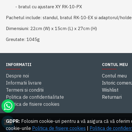
- bratul cu ajustare XY RK-10-PX
Pachetul include: standul, bratul RK-10-EX si adaptorul/holde
Dimensiuni: 22cm (W) x 15cm (L) x 27cm (H)
Greutate: 1045g
INFORMATII
CONTUL MEU
Despre noi
Contul meu
Informatii livrare
Istoric comen
Termeni si conditii
Wishlist
Politica de confidentialitate
Returnari
Politica de fisiere cookies
GDPR:
Folosim cookie-uri pentru a vă asigura că vă oferim ce
cookie-urile
Politica de fisiere cookies
|
Politica de confident