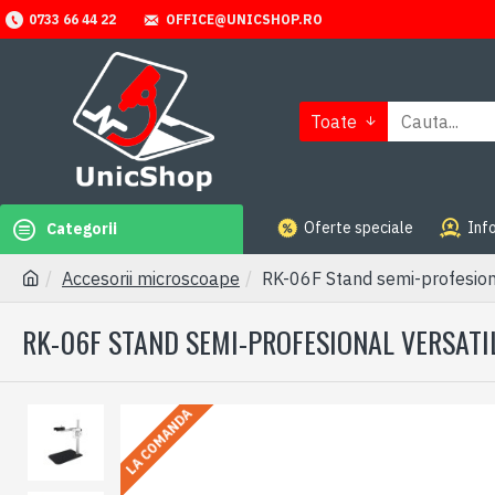
OFFICE@UNICSHOP.RO
0733 66 44 22
Toate
Oferte speciale
Info
Categorii
Accesorii microscoape
RK-06F Stand semi-profesional
RK-06F STAND SEMI-PROFESIONAL VERSATIL
LA COMANDA