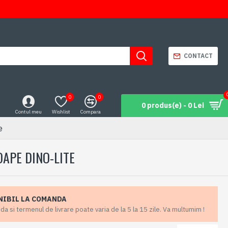
CONTACT
0
0
0 produs(e) - 0 Lei
Contul meu
Wishlist
Compara
e
OAPE DINO-LITE
NIBIL LA COMANDA
 si termenul de livrare poate varia de la 5 la 15 zile. Va multumim !