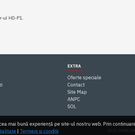
r-ul HD-P1.
EXTRA
Oferte speciale
zi
Contact
Site Map
ANPC
SOL
a mai bună experiență pe site-ul nostru web. Prin continuarea ut
2023 OVERLORDS
ialitate
|
Termeni si conditii