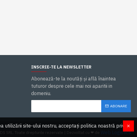
INSCRIE-TE LA NEWSLETTER
Abonează-te la noutăţi și află înaintea
tuturor despre cele mai noi aparitii in
domeniu.
ABONARE
ilizării site-ului nostru, acceptați politica noastră privind
Web Logistics
 SRL. Toate drepturile rezervate | Dezvoltat cu ❤ de