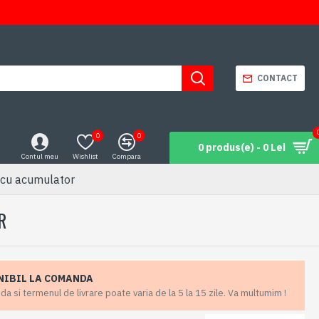
CONTACT
0
0
0 produs(e) - 0 Lei
Contul meu
Wishlist
Compara
 cu acumulator
R
NIBIL LA COMANDA
 si termenul de livrare poate varia de la 5 la 15 zile. Va multumim !