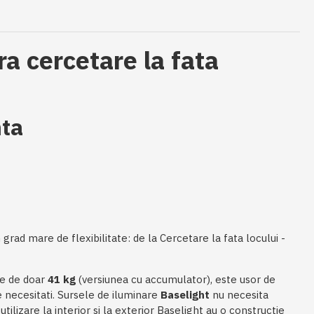
a cercetare la fata
nta
 grad mare de flexibilitate: de la Cercetare la fata locului -
te de doar
41 kg
(versiunea cu accumulator), este usor de
de necesitati. Sursele de iluminare
Baselight
nu necesita
ilizare la interior si la exterior Baselight au o constructie