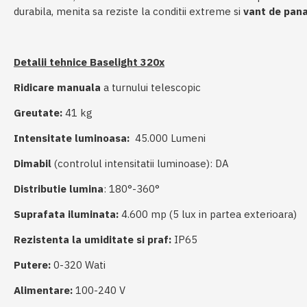
durabila, menita sa reziste la conditii extreme si
vant de pana
Detalii tehnice Baselight 320x
Ridicare manuala
a turnului telescopic
Greutate:
41 kg
Intensitate luminoasa:
45.000 Lumeni
Dimabil
(controlul intensitatii luminoase): DA
Distributie lumina
: 180°-360°
Suprafata iluminata:
4.600 mp (5 lux in partea exterioara)
Rezistenta la umiditate si praf:
IP65
Putere:
0-320 Wati
Alimentare:
100-240 V