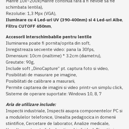
Marire 10x~200x(Marire continua fara a fi nevoie sa fie
schimbata lentila),
Rezolutie: 1,3 Mpx (VGA),
Iluminare cu 4 Led-uri UV (390-400nm) si 4 Led-uri Albe
,
Filtru CUTOFF 650nm
,
Accesorii interschimbabile pentru lentile
Iluminarea poate fi pornita/oprita din soft,
Inregistreaza secvente video: pana la 30fps,
Dimensiuni: 10cm (inaltime) * 3.2cm (diametru),
Greutate: 90g,
Include soft „DinoCapture” pt. captura foto si video,
Posibilitati de masurare pe imagine,
Posibilitati de calibrare a masurarii,
Permite captarea de imagini si video printr-un simplu click,
Sisteme de operare suportate: Windows 10, 8, 7
Aria de utilizare include:
Inspectii industriale, Inspectii asupra componentelor PC si
a modulelor telefonice, Unealta pedagocica in domenii
stiintifice, Cercetare de laborator, Analize medicale,