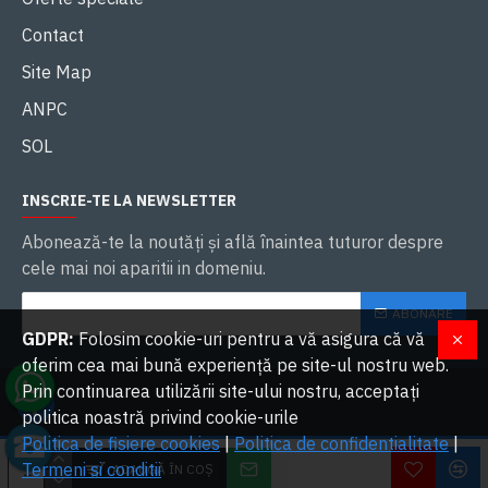
Contact
Site Map
ANPC
SOL
INSCRIE-TE LA NEWSLETTER
Abonează-te la noutăţi și află înaintea tuturor despre
cele mai noi aparitii in domeniu.
ABONARE
GDPR:
Folosim cookie-uri pentru a vă asigura că vă
oferim cea mai bună experiență pe site-ul nostru web.
Prin continuarea utilizării site-ului nostru, acceptați
politica noastră privind cookie-urile
Politica de fisiere cookies
|
Politica de confidentialitate
|
W
2023 OVERLORDS SRL. Toate drepturile rezervate | Dezvoltat cu ❤ de
Termeni si conditii
ADAUGĂ ÎN COŞ
Lo