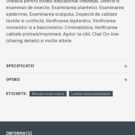
Unealta pentru studiul educational individual, Disectii si
examinari de insecte, Examinarea plantelor, Examinarea
epidermei, Examinarea scalpului, Inspectii de calitate
textile si confectii, Verificarea bijuteriilor, Verificarea
monezilor si a bancnotelor, Criminalistica, Verificarea
calitatii printarii/imprimarii, Ajutor la citit, Chat On-line
(sharing details) si multe altele.
SPECIFICATII
OPINII
ETICHETE:
Blocare nivel marire
Lentile interschimbabile
INFORMATII