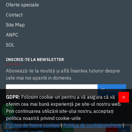
Oferte speciale
Contact
Site Map
ANPC
SOL
INSCRIE-TE LA NEWSLETTER
Abonează-te la noutăţi și află înaintea tuturor despre
cele mai noi aparitii in domeniu.
ABONARE
GDPR:
Folosim cookie-uri pentru a vă asigura că vă
oferim cea mai bună experiență pe site-ul nostru web.
Prin continuarea utilizării site-ului nostru, acceptați
politica noastră privind cookie-urile
Politica de fisiere cookies
|
Politica de confidentialitate
|
W
2023 OVERLORDS SRL. Toate drepturile rezervate | Dezvoltat cu ❤ de