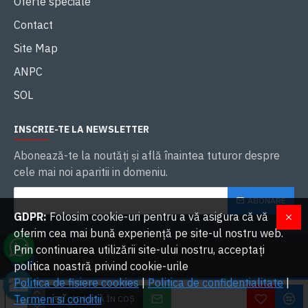
Oferte speciale
Contact
Site Map
ANPC
SOL
INSCRIE-TE LA NEWSLETTER
Abonează-te la noutăţi și află înaintea tuturor despre
cele mai noi aparitii in domeniu.
ABONARE
GDPR:
Folosim cookie-uri pentru a vă asigura că vă
oferim cea mai bună experiență pe site-ul nostru web.
Prin continuarea utilizării site-ului nostru, acceptați
politica noastră privind cookie-urile
Politica de fisiere cookies
|
Politica de confidentialitate
|
W
2023 OVERLORDS SRL. Toate drepturile rezervate | Dezvoltat cu ❤ de
Termeni si conditii
ADAUGĂ ÎN COŞ
Lo