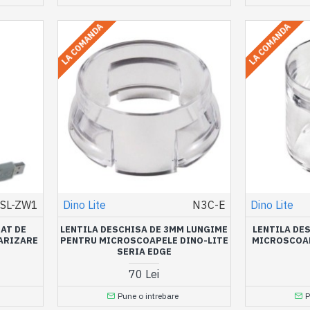
LA COMANDA
LA COMANDA
SL-ZW1
Dino Lite
N3C-E
Dino Lite
GAT DE
LENTILA DESCHISA DE 3MM LUNGIME
LENTILA DE
LARIZARE
PENTRU MICROSCOAPELE DINO-LITE
MICROSCOAP
SERIA EDGE
70 Lei
Pune o intrebare
P