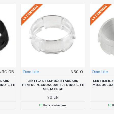
LA COMANDA
LA COMANDA
N3C-OB
Dino Lite
N3C-O
Dino Lite
NDARD
LENTILA DESCHISA STANDARD
LENTILA DI
INO-LITE
PENTRU MICROSCOAPELE DINO-LITE
MICROSCOAP
SERIA EDGE
70 Lei
Pune o intrebare
P