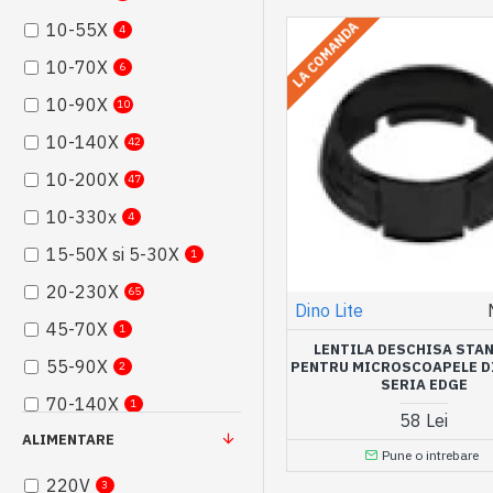
LA COMANDA
10-55X
4
10-70X
6
10-90X
10
10-140X
42
10-200X
47
10-330x
4
15-50X si 5-30X
1
20-230X
65
Dino Lite
45-70X
1
LENTILA DESCHISA STA
55-90X
PENTRU MICROSCOAPELE D
2
SERIA EDGE
70-140X
1
58 Lei
ALIMENTARE
130-220X
1
Pune o intrebare
400-470X
13
220V
3