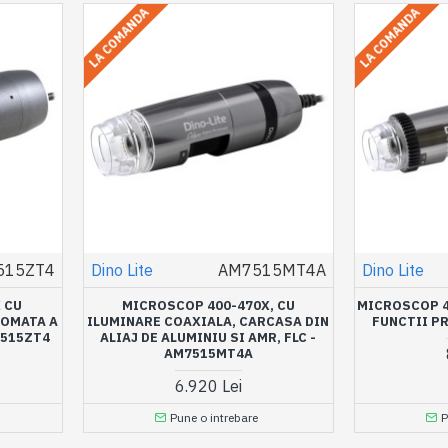
LA COMANDA
LA COMANDA
515ZT4
Dino Lite
AM7515MT4A
Dino Lite
 CU
MICROSCOP 400-470X, CU
MICROSCOP 4
TOMATA A
ILUMINARE COAXIALA, CARCASA DIN
FUNCTII P
4515ZT4
ALIAJ DE ALUMINIU SI AMR, FLC -
AM7515MT4A
6.920 Lei
Pune o intrebare
P