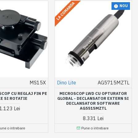
LA COMANDA
NOU
MS15X
Dino Lite
AG5715MZTL
COP CU REGLAJ FIN PE
MICROSCOP LWD CU OPTURATOR
XE SI ROTATIE
GLOBAL - DECLANSATOR EXTERN SI
DECLANSATOR SOFTWARE
1.123 Lei
AG5515MZTL
8.331 Lei
une o intrebare
Pune o intrebare