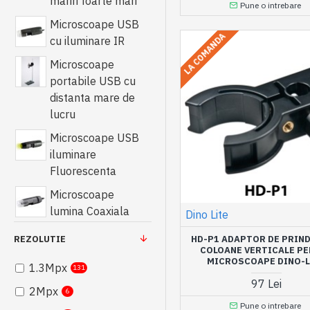
mariri foarte mari
Pune o intrebare
Microscoape USB
LA COMANDA
cu iluminare IR
Microscoape
portabile USB cu
distanta mare de
lucru
Microscoape USB
iluminare
Fluorescenta
Microscoape
lumina Coaxiala
Dino Lite
Microscoape USB
HD-P1 ADAPTOR DE PRIND
REZOLUTIE
COLOANE VERTICALE P
cu iluminare
MICROSCOAPE DINO-L
1.3Mpx
Stroboscopica
131
97 Lei
2Mpx
Microscoape
6
Pune o intrebare
portabile Wireless