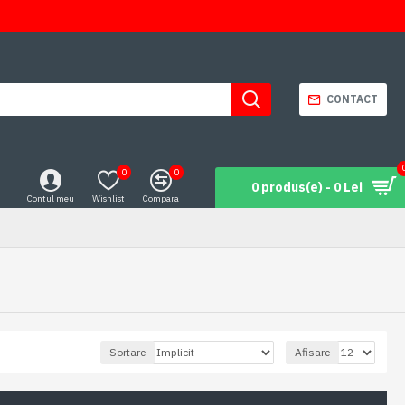
CONTACT
0
0
0 produs(e) - 0 Lei
Contul meu
Wishlist
Compara
Sortare
Afisare