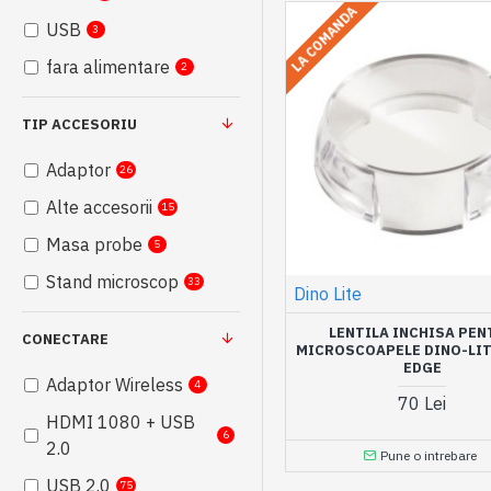
LA COMANDA
500-550X
2
USB
3
700-900X
9
fara alimentare
2
Fixa - 500X
5
TIP ACCESORIU
Adaptor
26
Alte accesorii
15
Masa probe
5
Stand microscop
33
Dino Lite
LENTILA INCHISA PEN
CONECTARE
MICROSCOAPELE DINO-LIT
EDGE
Adaptor Wireless
4
70 Lei
HDMI 1080 + USB
6
2.0
Pune o intrebare
USB 2.0
75