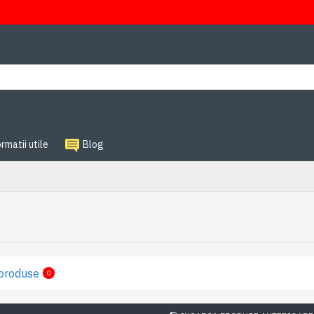
rmatii utile
Blog
produse
0