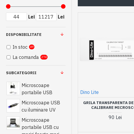
Lei
Lei
DISPONIBILITATE
In stoc
49
La comanda
274
SUBCATEGORII
Microscoape
Dino Lite
portabile USB
Microscoape USB
GRILA TRANSPARENTA DE
CALIBRARE MICROS
cu iluminare UV
90 Lei
Microscoape
portabile USB cu