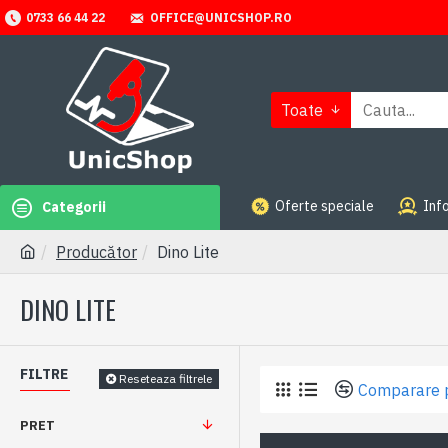
OFFICE@UNICSHOP.RO
0733 66 44 22
Toate
Oferte speciale
Info
Categorii
Producător
Dino Lite
DINO LITE
FILTRE
Reseteaza filtrele
Comparare 
PRET