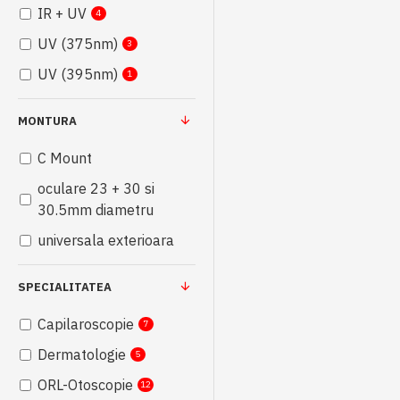
IR + UV
4
UV (375nm)
3
UV (395nm)
1
MONTURA
C Mount
oculare 23 + 30 si
30.5mm diametru
universala exterioara
SPECIALITATEA
Capilaroscopie
7
Dermatologie
5
ORL-Otoscopie
12