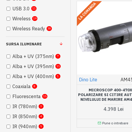
LA COMANDA
USB 3.0
11
Wireless
19
Wireless Ready
38
SURSA ILUMINARE
Alba + UV (375nm)
7
Alba + UV (395nm)
11
Alba + UV (400nm)
1
Dino Lite
AM4
Coaxiala
8
MICROSCOP 400-470X
POLARIZARE SI CITIRE AU
Fluorescenta
15
NIVELULUI DE MARIRE AM
IR (780nm)
3
4.398 Lei
IR (850nm)
4
Pune o intrebare
IR (940nm)
5