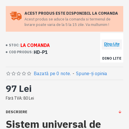
ACEST PRODUS ESTE DISPONIBIL LA COMANDA
Acest produs se aduce la comanda si termenul de
livrare poate varia de la 5 la 15 zile. Va multumim !
LA COMANDA
STOC:
HD-P1
COD PRODUS:
DINO LITE
Bazată pe 0 note.
-
Spune-ţi opinia
97 Lei
Fără TVA: 80 Lei
DESCRIERE
Sistem universal de