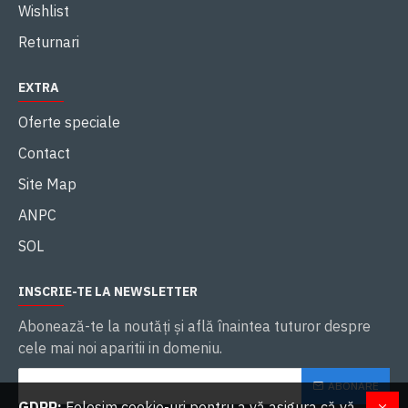
Wishlist
Returnari
EXTRA
Oferte speciale
Contact
Site Map
ANPC
SOL
INSCRIE-TE LA NEWSLETTER
Abonează-te la noutăţi și află înaintea tuturor despre
cele mai noi aparitii in domeniu.
ABONARE
GDPR:
Folosim cookie-uri pentru a vă asigura că vă