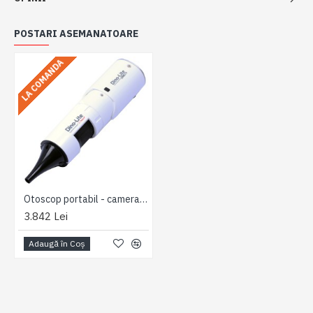
POSTARI ASEMANATOARE
LA COMANDA
Otoscop portabil - camera ORL fara fir - Earscope Basic Wireless - microscop ORL
3.842 Lei
Adaugă în Coş