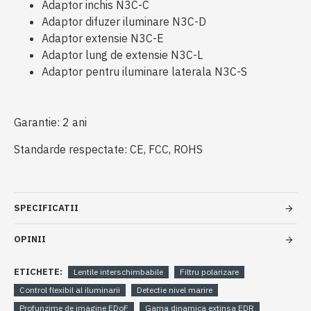
Adaptor inchis N3C-C
Adaptor difuzer iluminare N3C-D
Adaptor extensie N3C-E
Adaptor lung de extensie N3C-L
Adaptor pentru iluminare laterala N3C-S
Garantie: 2 ani
Standarde respectate: CE, FCC, ROHS
SPECIFICATII
OPINII
ETICHETE:
Lentile interschimbabile
Filtru polarizare
Control flexibil al iluminarii
Detectie nivel marire
Profunzime de imagine EDoF
Gama dinamica extinsa EDR