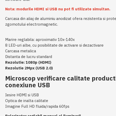
Nota: modurile HDMI si USB nu pot fi utilizate simultan.
Carcasa din aliaj de aluminiu anodizat ofera rezistenta si prot
zgomotului electromagnetic.
Marire reglabila: aproximativ 10x-140x
8 LED-uri albe, cu posibilitate de activare si dezactivare
Carcasa metalica
Distanta de lucru standard
Rezolutie: 1080p (HDMI)
Rezolutie 2Mpx (USB 2.0)
Microscop verificare calitate producti
conexiune USB
Iesire HDMI si USB
Optica de inalta calitate
Imagine Full HD fluida/rapida 60fps
Polarizator reglabil manual al iluminarii