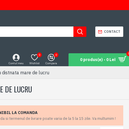
CONTACT
0
0
0 produs(e) - 0 Lei
Contul meu
Wishlist
Compara
 distnata mare de lucru
E DE LUCRU
NIBIL LA COMANDA
 si termenul de livrare poate varia de la 5 la 15 zile. Va multumim !