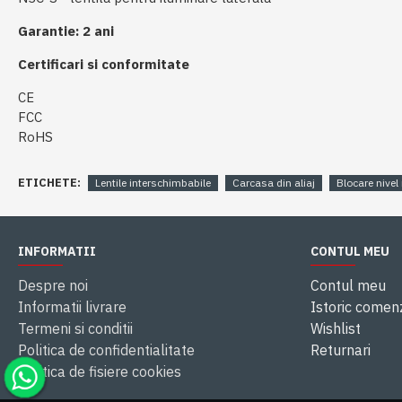
Garantie: 2 ani
Certificari si conformitate
CE
FCC
RoHS
ETICHETE:
Lentile interschimbabile
Carcasa din aliaj
Blocare nivel
INFORMATII
CONTUL MEU
Despre noi
Contul meu
Informatii livrare
Istoric comen
Termeni si conditii
Wishlist
Politica de confidentialitate
Returnari
Politica de fisiere cookies