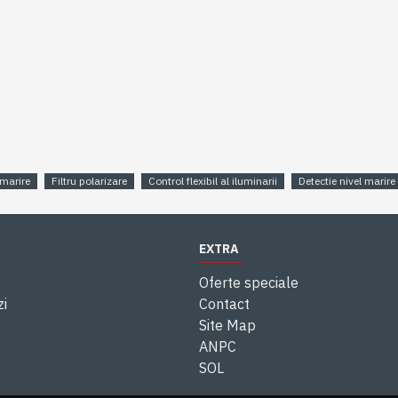
 marire
Filtru polarizare
Control flexibil al iluminarii
Detectie nivel marire
EXTRA
Oferte speciale
zi
Contact
Site Map
ANPC
SOL