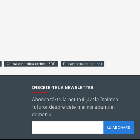
Gama dinamica extinsa EDR
Distanta mare de lucru
INSCRIE-TE LA NEWSLETTER
Abonează-te la noutăţi și află înaintea
tuturor despre cele mai noi aparitii in
domeniu.
ABONARE