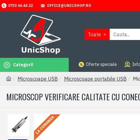
OFFICE@UNICSHOP.RO
0733 66 44 22
Toate
Oferte speciale
Info
Categorii
Microscoape USB
Microscoape portabile USB
Mic
MICROSCOP VERIFICARE CALITATE CU CONE
LA COMANDA