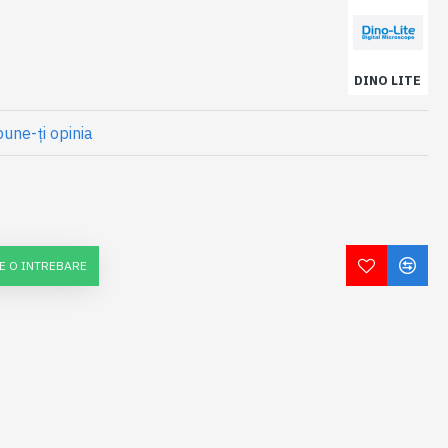
DINO LITE
une-ţi opinia
E O INTREBARE