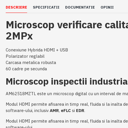
DESCRIERE
SPECIFICATII
DOCUMENTATIE
OPINII
Microscop verificare cal
2MPx
Conexiune Hybrida HDMI + USB
Polarizator reglabil
Carcasa metalica robusta
60 cadre pe secunda
Microscop inspectii industr
AM62518MZTL este un microscop digital cu un interval de marire
Modul HDMI permite afisarea in timp real, fluida si la inalta 
software-ului, inclusiv
AMR
,
eFLC
si
EDR
.
Modul HDMI permite afisarea in timp real, fluida si la inalta d
software-ului.