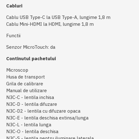
Cabluri
Cablu USB Type-C la USB Type-A, lungime 1,8 m
Cablu Mini-HDMI la HDMI, lungime 1,8 m
Functii
Senzor MicroTouch: da
Continutul pachetului
Microscop
Husa de transport
Grila de calibrare
Manual de utilizare
N3C-C - lentila inchisa
N3C-D - lentila difuzare
N3C-D2 - lentila cu difuzare opaca
N3C-E - lentila deschisa extinsa/lunga
N3C-L - lentila lunga
N3C-O - lentila deschisa
N3C-S - lentila pentru iluminare laterala