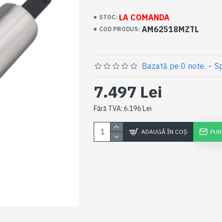
LA COMANDA
STOC:
AM62518MZTL
COD PRODUS:
Bazată pe 0 note.
-
Sp
7.497 Lei
Fără TVA: 6.196 Lei
ADAUGĂ ÎN COŞ
PUN