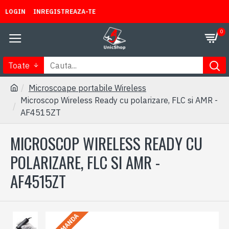
LOGIN
INREGISTREAZA-TE
0
Toate
Microscoape portabile Wireless
Microscop Wireless Ready cu polarizare, FLC si AMR -
AF4515ZT
MICROSCOP WIRELESS READY CU
POLARIZARE, FLC SI AMR -
AF4515ZT
LA COMANDA