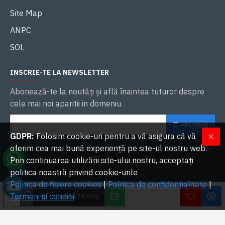
Site Map
ANPC
SOL
INSCRIE-TE LA NEWSLETTER
Abonează-te la noutăţi și află înaintea tuturor despre
cele mai noi aparitii in domeniu.
ABONARE
GDPR:
Folosim cookie-uri pentru a vă asigura că vă
oferim cea mai bună experiență pe site-ul nostru web.
Prin continuarea utilizării site-ului nostru, acceptați
politica noastră privind cookie-urile
Politica de fisiere cookies
|
Politica de confidentialitate
|
W
2023 OVERLORDS SRL. Toate drepturile rezervate | Dezvoltat cu ❤ de
Termeni si conditii
ADAUGĂ ÎN COŞ
Lo