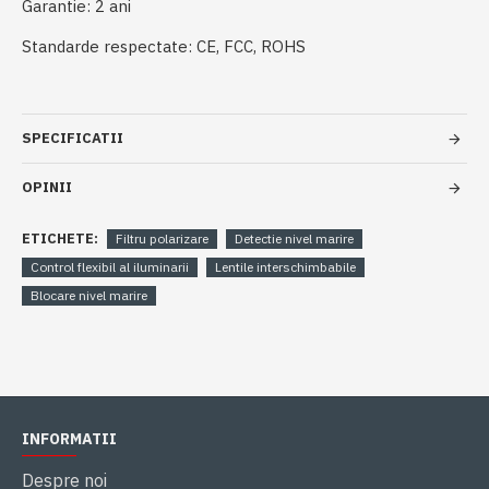
Garantie: 2 ani
Standarde respectate: CE, FCC, ROHS
SPECIFICATII
OPINII
ETICHETE:
Filtru polarizare
Detectie nivel marire
Control flexibil al iluminarii
Lentile interschimbabile
Blocare nivel marire
INFORMATII
Despre noi