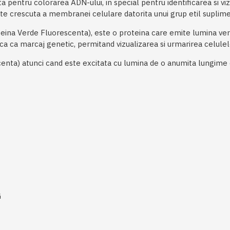
a pentru colorarea ADN-ului, in special pentru identificarea si vi
ate crescuta a membranei celulare datorita unui grup etil suplime
eina Verde Fluorescenta), este o proteina care emite lumina ver
ica ca marcaj genetic, permitand vizualizarea si urmarirea celulel
enta) atunci cand este excitata cu lumina de o anumita lungime
G