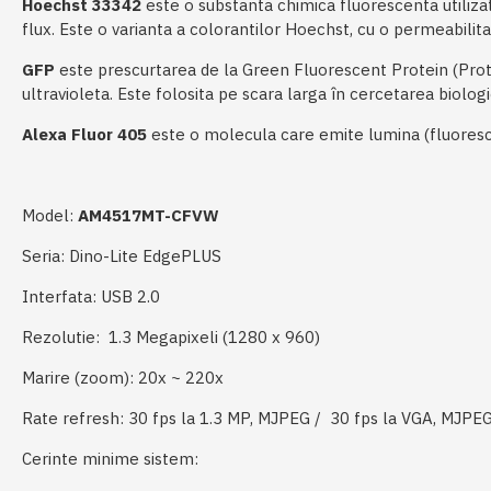
Hoechst 33342
este o substanta chimica fluorescenta utilizat
flux. Este o varianta a colorantilor Hoechst, cu o permeabilit
GFP
este prescurtarea de la Green Fluorescent Protein (Prot
ultravioleta. Este folosita pe scara larga în cercetarea biolog
Alexa Fluor 405
este o molecula care emite lumina (fluoresc
Model:
AM4517MT-CFVW
Seria:
Dino-Lite EdgePLUS
​Interfata:
USB 2.0
Rezolutie:
1.3 Megapixeli (1280 x 960)
​Marire (zoom):
20x ~ 220x
Rate refresh:
30 fps la 1.3 MP, MJPEG / 30 fps la VGA, MJPE
Cerinte minime sistem: