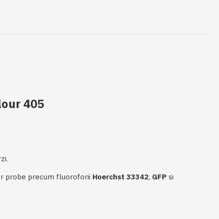
lour 405
zi.
or probe precum fluoroforii
Hoerchst 33342
,
GFP
si