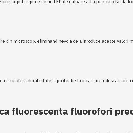
icroscopul dispune de un LED de culoare alba pentru o facila local
e din microscop, eliminand nevoia de a inroduce aceste valori m
ea ce ii ofera durabilitate si protectie la incarcarea-descarcare
ica fluorescenta fluorofori p