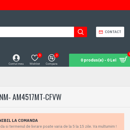
CONTACT
0
0
0 produs(e) - 0 Lei
Contul meu
Wishlist
Compara
50NM- AM4517MT-CFVW
NIBIL LA COMANDA
 si termenul de livrare poate varia de la 5 la 15 zile. Va multumim !