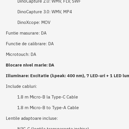
DinoCapture 2.0: WMV, FLV, SWF
DinoCapture 3.0: WMV, MP4
DinoXcope: MOV
Funtie masurare: DA
​Functie de calibrare:
DA
​Microtouch: DA
Blocare nivel marie: DA
Illuminare:
Excitatie (λpeak: 400 nm), 7 LED-uri +
1 LED lu
Include cabluri:
1.8 m Micro-B la Type-C Cable
1.8 m Micro-B to Type-A Cable
Lentile adaptoare incluse:
N3C-C (lentila transparenta inchisa)