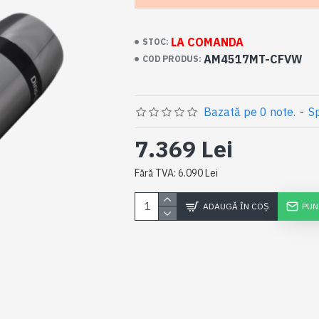
LA COMANDA
STOC:
AM4517MT-CFVW
COD PRODUS:
Bazată pe 0 note.
-
Sp
7.369 Lei
Fără TVA: 6.090 Lei
ADAUGĂ ÎN COŞ
PUN