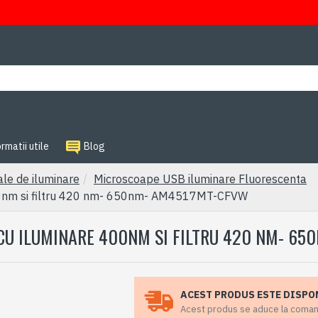
rmatii utile
Blog
ale de iluminare
Microscoape USB iluminare Fluorescenta
400nm si filtru 420 nm- 650nm- AM4517MT-CFVW
 CU ILUMINARE 400NM SI FILTRU 420 NM- 6
ACEST PRODUS ESTE DISPO
Acest produs se aduce la comanda