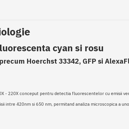
iologie
fluorescenta cyan si rosu
i precum Hoerchst 33342, GFP si AlexaF
X - 220X conceput pentru detectia fluorescentelor cu emisii ver
misii intre 420nm si 650 nm, permitand analiza microscopica a un