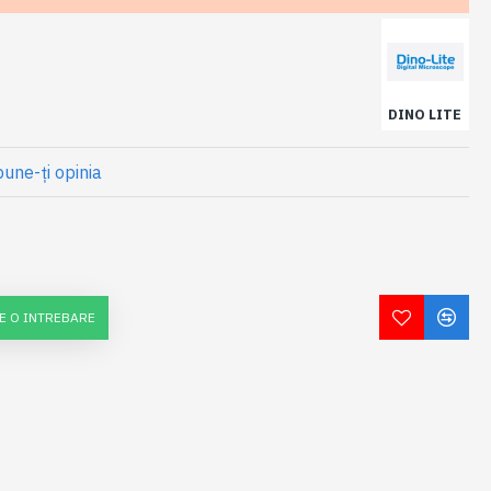
DINO LITE
une-ţi opinia
E O INTREBARE