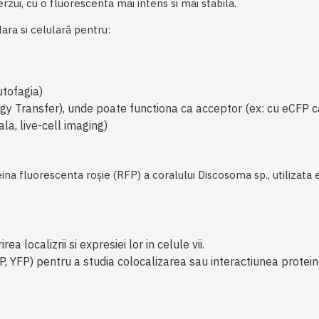
zui, cu o fluorescenta mai intens si mai stabila.
ara si celulară pentru:
utofagia)
 Transfer), unde poate functiona ca acceptor (ex: cu eCFP c
la, live-cell imaging)
ina fluorescenta roșie (RFP) a coralului Discosoma sp., utilizata
 localizrii si expresiei lor in celule vii.
, YFP) pentru a studia colocalizarea sau interactiunea protein