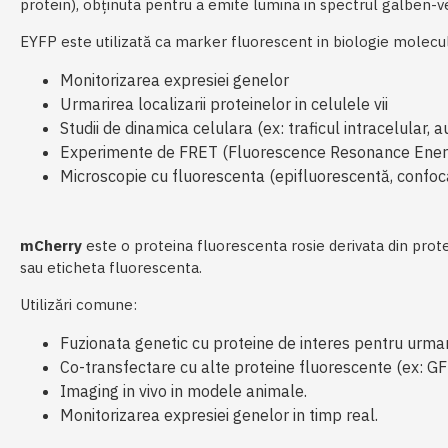
protein), obținuta pentru a emite lumina in spectrul galben-ver
EYFP este utilizată ca marker fluorescent in biologie molecul
Monitorizarea expresiei genelor
Urmarirea localizarii proteinelor in celulele vii
Studii de dinamica celulara (ex: traficul intracelular, a
Experimente de FRET (Fluorescence Resonance Energy
Microscopie cu fluorescenta (epifluorescentă, confoca
mCherry
este o proteina fluorescenta rosie derivata din prote
sau eticheta fluorescenta.
Utilizări comune:
Fuzionata genetic cu proteine de interes pentru urmarirea
Co-transfectare cu alte proteine fluorescente (ex: GFP
Imaging in vivo in modele animale.
Monitorizarea expresiei genelor in timp real.