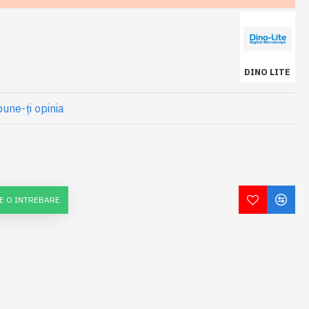
DINO LITE
une-ţi opinia
E O INTREBARE