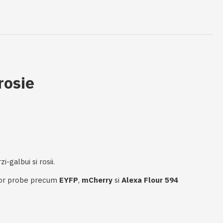
rosie
-galbui si rosii.
unor probe precum
EYFP
,
mCherry
si
Alexa Flour 594