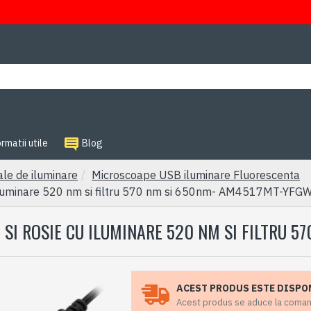
rmatii utile
Blog
ale de iluminare
Microscoape USB iluminare Fluorescenta
luminare 520 nm si filtru 570 nm si 650nm- AM4517MT-YFG
SI ROSIE CU ILUMINARE 520 NM SI FILTRU 
ACEST PRODUS ESTE DISPO
Acest produs se aduce la comanda