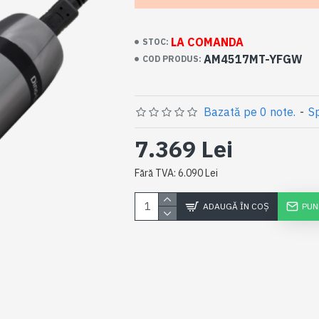
LA COMANDA
STOC:
AM4517MT-YFGW
COD PRODUS:
Bazată pe 0 note.
-
Sp
7.369 Lei
Fără TVA: 6.090 Lei
ADAUGĂ ÎN COŞ
PUN