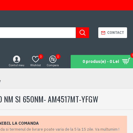
CONTACT
0
0
0 produs(e) - 0 Lei
Contul meu
Wishlist
Compara
W
570 NM SI 650NM- AM4517MT-YFGW
NIBIL LA COMANDA
 si termenul de livrare poate varia de la 5 la 15 zile. Va multumim !