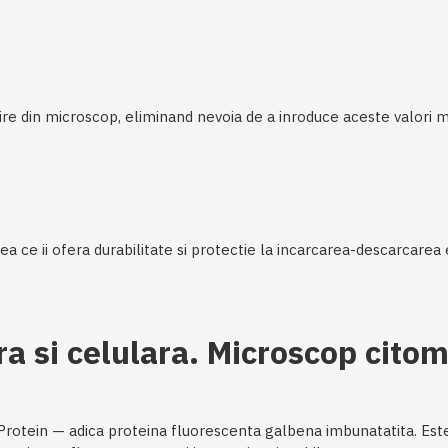
e din microscop, eliminand nevoia de a inroduce aceste valori m
ea ce ii ofera durabilitate si protectie la incarcarea-descarcare
a si celulara. Microscop cito
otein — adica proteina fluorescenta galbena imbunatatita. Este