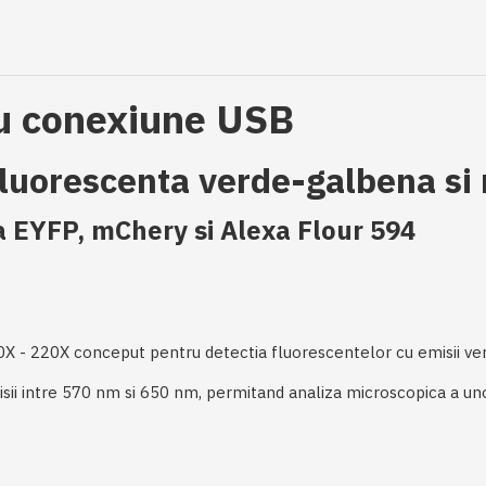
cu conexiune USB
fluorescenta verde-galbena si 
a EYFP, mChery si Alexa Flour 594
X - 220X conceput pentru detectia fluorescentelor cu emisii verzi
misii intre 570 nm si 650 nm, permitand analiza microscopica a 