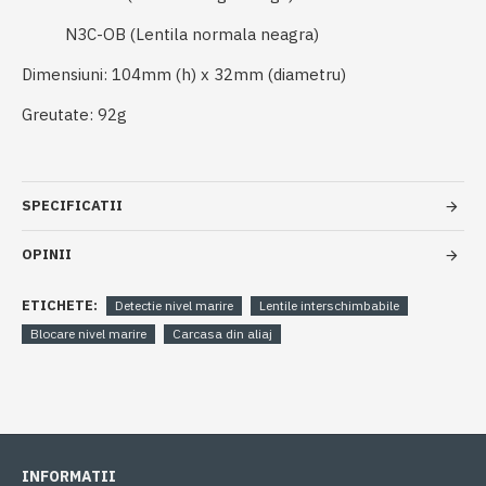
N3C-OB (Lentila normala neagra)
Dimensiuni: 104mm (h) x 32mm (diametru)
Greutate: 92g
SPECIFICATII
OPINII
ETICHETE:
Detectie nivel marire
Lentile interschimbabile
Blocare nivel marire
Carcasa din aliaj
INFORMATII