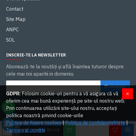
Contact
Site Map
ANPC
SOL
INSCRIE-TE LA NEWSLETTER
Abonează-te la noutăţi și află înaintea tuturor despre
cele mai noi aparitii in domeniu.
ABONARE
GDPR:
Folosim cookie-uri pentru a vă asigura că vă
oferim cea mai bună experiență pe site-ul nostru web.
Prin continuarea utilizării site-ului nostru, acceptați
politica noastră privind cookie-urile
Politica de fisiere cookies
|
Politica de confidentialitate
|
W
2023 OVERLORDS SRL. Toate drepturile rezervate | Dezvoltat cu ❤ de
Termeni si conditii
ADAUGĂ ÎN COŞ
Lo