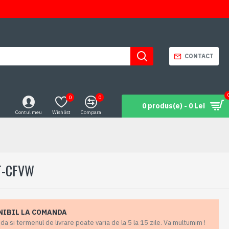
CONTACT
0
0
0 produs(e) - 0 Lei
Contul meu
Wishlist
Compara
T-CFVW
NIBIL LA COMANDA
 si termenul de livrare poate varia de la 5 la 15 zile. Va multumim !