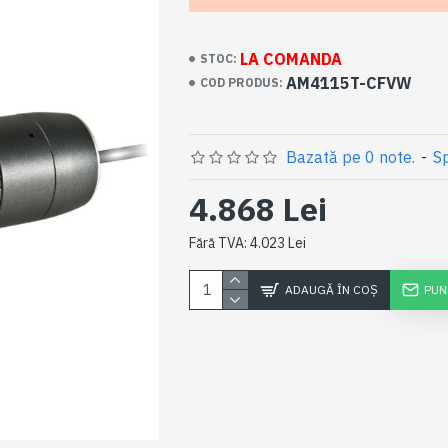
LA COMANDA
STOC:
AM4115T-CFVW
COD PRODUS:
Bazată pe 0 note.
-
Sp
4.868 Lei
Fără TVA: 4.023 Lei
ADAUGĂ ÎN COŞ
PUN