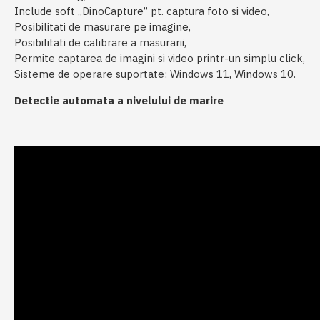
Include soft „DinoCapture” pt. captura foto si video,
Posibilitati de masurare pe imagine,
Posibilitati de calibrare a masurarii,
Permite captarea de imagini si video printr-un simplu click,
Sisteme de operare suportate: Windows 11, Windows 10.
Detectie automata a nivelului de marire