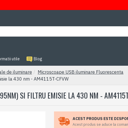
rmatii utile
Blog
ale de iluminare
Microscoape USB iluminare Fluorescenta
 emisie la 430 nm - AM4115T-CFVW
5NM) SI FILTRU EMISIE LA 430 NM - AM4115
ACEST PRODUS ESTE DISPO
Acest produs se aduce la comanda