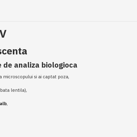
UV
scenta
 de analiza biologioca
 microscopului si ai captat poza,
ata lentila),
 alb
,