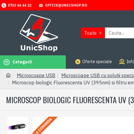
OFFICE@UNICSHOP.RO
0733 66 44 22
Toate
Oferte speciale
Info
Categorii
Microscoape USB
Microscoape USB cu solutii speci
Microscop biologic Fluorescenta UV (395nm) si filtru
MICROSCOP BIOLOGIC FLUORESCENTA UV (39
LA COMANDA