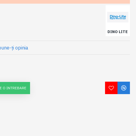
DINO LITE
une-ţi opinia
E O INTREBARE