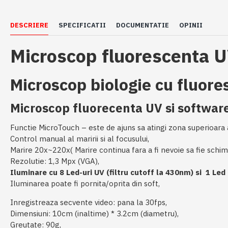
DESCRIERE
SPECIFICATII
DOCUMENTATIE
OPINII
Microscop fluorescenta 
Microscop biologie cu fluore
Microscop fluorecenta UV si software
Functie MicroTouch – este de ajuns sa atingi zona superioara a
Control manual al maririi si al focusului,
Marire 20x~220x( Marire continua fara a fi nevoie sa fie schimb
Rezolutie: 1,3 Mpx (VGA),
Iluminare cu 8 Led-uri UV (filtru cutoff la 430nm) si 1 Led
Iluminarea poate fi pornita/oprita din soft,
Inregistreaza secvente video: pana la 30fps,
Dimensiuni: 10cm (inaltime) * 3.2cm (diametru),
Greutate: 90g,