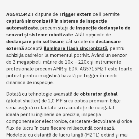
AG5915MZT
dispune de
Trigger extern
ce ii permite
captură sincronizată în sisteme de inspecție
automatizate
, precum stații de
inspecție declanșate de
senzori și sisteme robotizate
. Atât opțiunile de
declanșare prin software
, cât și cele de
declanșare
externă
acceptă
iluminare flash sincronizată
, pentru
achiziția cadrelor la momentul potrivit. Având un senzor
de 2 megapixeli, mărire de 10x ~ 220x și instrumente
profesionale precum AMR și EDR, AG5715MZT este foarte
potrivit pentru imagistică bazată pe trigger în medii
dinamice de inspecție.
Dotată cu tehnologie avansată de
obturator global
(global shutter) de 2,0 MP și cu optica premium Edge,
seria asigură o claritate și o acuratețe de neegalat —
ideală pentru inginerie de precizie, inspecția
componentelor electronice, cercetare-dezvoltare și orice
flux de lucru în care fiecare milisecundă contează.
Modelele cu distanță de lucru lungă (MZTL) extind și mai