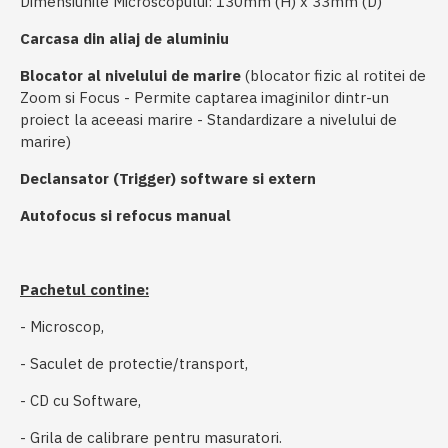
Dimensiunile Microscopului: 130mm (H) x 33mm (D)
Carcasa din aliaj de aluminiu
Blocator al nivelului de marire
(blocator fizic al rotitei de
Zoom si Focus - Permite captarea imaginilor dintr-un
proiect la aceeasi marire - Standardizare a nivelului de
marire)
Declansator (Trigger) software si extern
Autofocus si refocus manual
Pachetul contine:
- Microscop,
- Saculet de protectie/transport,
- CD cu Software,
- Grila de calibrare pentru masuratori.