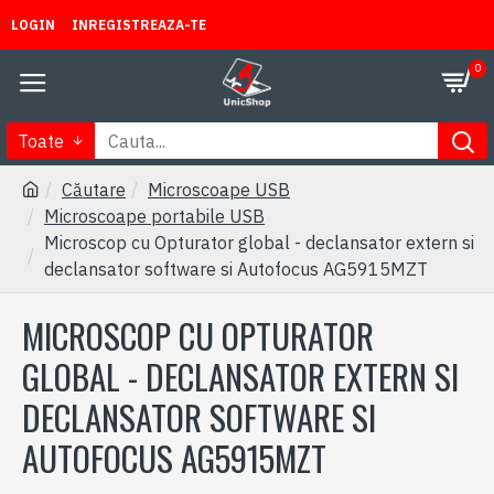
LOGIN
INREGISTREAZA-TE
0
Toate
Căutare
Microscoape USB
Microscoape portabile USB
Microscop cu Opturator global - declansator extern si
declansator software si Autofocus AG5915MZT
MICROSCOP CU OPTURATOR
GLOBAL - DECLANSATOR EXTERN SI
DECLANSATOR SOFTWARE SI
AUTOFOCUS AG5915MZT