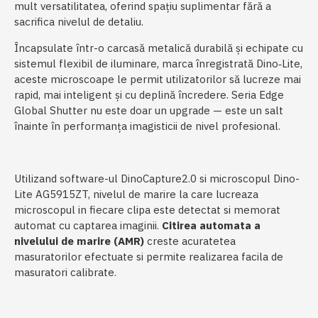
mult versatilitatea, oferind spațiu suplimentar fără a
sacrifica nivelul de detaliu.
Încapsulate într-o carcasă metalică durabilă și echipate cu
sistemul flexibil de iluminare, marca înregistrată Dino‑Lite,
aceste microscoape le permit utilizatorilor să lucreze mai
rapid, mai inteligent și cu deplină încredere. Seria Edge
Global Shutter nu este doar un upgrade — este un salt
înainte în performanța imagisticii de nivel profesional.
Utilizand software-ul DinoCapture2.0 si microscopul Dino-
Lite AG5915ZT, nivelul de marire la care lucreaza
microscopul in fiecare clipa este detectat si memorat
automat cu captarea imaginii.
Citirea automata a
nivelului de marire (AMR)
creste acuratetea
masuratorilor efectuate si permite realizarea facila de
masuratori calibrate.