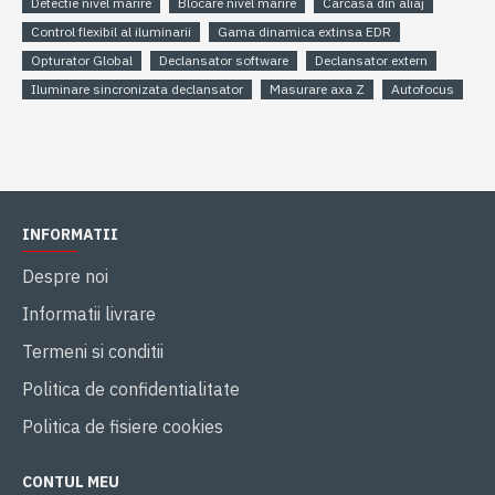
Detectie nivel marire
Blocare nivel marire
Carcasa din aliaj
Control flexibil al iluminarii
Gama dinamica extinsa EDR
Opturator Global
Declansator software
Declansator extern
Iluminare sincronizata declansator
Masurare axa Z
Autofocus
INFORMATII
Despre noi
Informatii livrare
Termeni si conditii
Politica de confidentialitate
Politica de fisiere cookies
CONTUL MEU