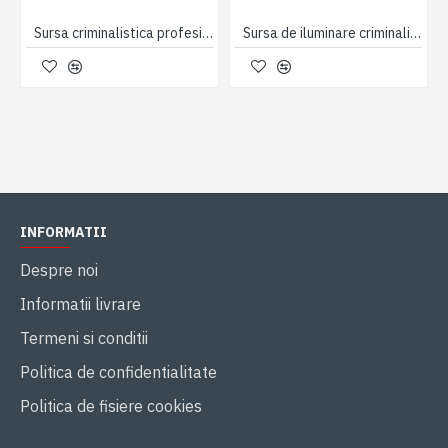
Sursa criminalistica profesionala de iluminare cu gama spectrala larga si acumulator incorporat
Sursa de iluminare criminalistica profesionala tip lanterna pentru cercetare la fata locului
INFORMATII
Despre noi
Informatii livrare
Termeni si conditii
Politica de confidentialitate
Politica de fisiere cookies