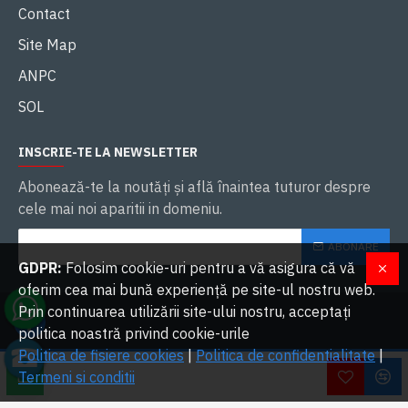
Contact
Site Map
ANPC
SOL
INSCRIE-TE LA NEWSLETTER
Abonează-te la noutăţi și află înaintea tuturor despre
cele mai noi aparitii in domeniu.
ABONARE
GDPR:
Folosim cookie-uri pentru a vă asigura că vă
oferim cea mai bună experiență pe site-ul nostru web.
Prin continuarea utilizării site-ului nostru, acceptați
politica noastră privind cookie-urile
Politica de fisiere cookies
|
Politica de confidentialitate
|
W
2023 OVERLORDS SRL. Toate drepturile rezervate | Dezvoltat cu ❤ de
Termeni si conditii
Lo