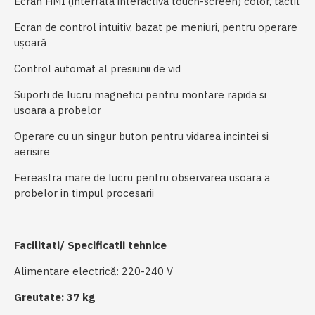
Ecran HMI (interfata interactiva touch-screen) color, tactil
Ecran de control intuitiv, bazat pe meniuri, pentru operare
ușoară
Control automat al presiunii de vid
Suporti de lucru magnetici pentru montare rapida si
usoara a probelor
Operare cu un singur buton pentru vidarea incintei si
aerisire
Fereastra mare de lucru pentru observarea usoara a
probelor in timpul procesarii
Facilitati/ Specificatii tehnice
Alimentare electrică: 220-240 V
Greutate: 37 kg