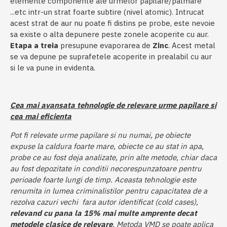
elemente componente ale urmelor papilare/palmare
...etc intr-un strat foarte subtire (nivel atomic). Intrucat
acest strat de aur nu poate fi distins pe probe, este nevoie
sa existe o alta depunere peste zonele acoperite cu aur.
Etapa a treia
presupune evaporarea de
Zinc
. Acest metal
se va depune pe suprafetele acoperite in prealabil cu aur
si le va pune in evidenta.
Cea mai avansata tehnologie de relevare urme papilare si
cea mai eficienta
Pot fi relevate urme papilare si nu numai, pe obiecte
expuse la caldura foarte mare, obiecte ce au stat in apa,
probe ce au fost deja analizate, prin alte metode, chiar daca
au fost depozitate in conditii necorespunzatoare pentru
perioade foarte lungi de timp. Aceasta tehnologie este
renumita in lumea criminalistilor pentru capacitatea de a
rezolva cazuri vechi fara autor identificat (cold cases),
relevand cu pana la 15% mai multe amprente decat
metodele clasice de relevare
. Metoda VMD se poate aplica