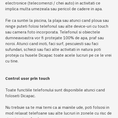
electronice (telecomenzi / chei auto) in activitati ce
implica multa umezeala sau pericol de cadere in apa.
Fie ca suntei la piscina, la plaja sau atunci cand ploua sau
ninge puteti folosi telefonul sau alte device-uri cu touch
sau camera foto incorporata. Telefonul si obiectele
dumneavoastra vor fi protejate 100% de apa, praf sau
noroi. Atunci cand inoti, faci surf, pescuiesti sau faci
sufundari, schiezi sau faci alte activitati in natura poti
proteja cu husele Dicapac toate acele lucruri pe ce le vrei
cu tine.
Control usor prin touch
Toate functiile telefonului sunt disponibile atunci cand
foloseti Dicapac.
Nu trebuie sa te mai temi ca ai mainile ude, poti folsosi in
mod relaxat telefoane sau alte lucruri in zonele cu risc de