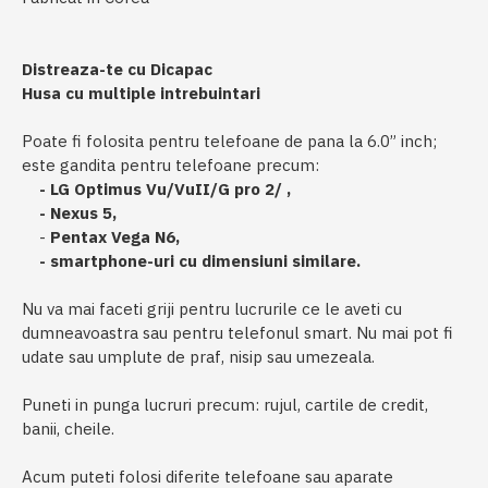
Distreaza-te cu Dicapac
Husa cu multiple intrebuintari
Poate fi folosita pentru telefoane de pana la 6.0” inch;
este gandita pentru telefoane precum:
- LG Optimus Vu/VuII/G pro 2/ ,
-
Nexus 5
,
-
Pentax Vega N6,
- smartphone-uri cu dimensiuni similare.
Nu va mai faceti griji pentru lucrurile ce le aveti cu
dumneavoastra sau pentru telefonul smart. Nu mai pot fi
udate sau umplute de praf, nisip sau umezeala.
Puneti in punga lucruri precum: rujul, cartile de credit,
banii, cheile.
Acum puteti folosi diferite telefoane sau aparate