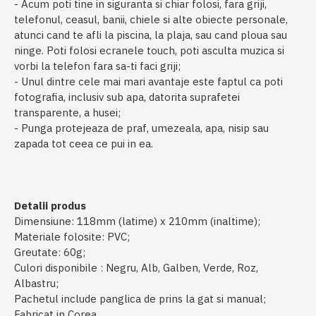
- Acum poti tine in siguranta si chiar folosi, fara griji,
telefonul, ceasul, banii, chiele si alte obiecte personale,
atunci cand te afli la piscina, la plaja, sau cand ploua sau
ninge. Poti folosi ecranele touch, poti asculta muzica si
vorbi la telefon fara sa-ti faci griji;
- Unul dintre cele mai mari avantaje este faptul ca poti
fotografia, inclusiv sub apa, datorita suprafetei
transparente, a husei;
- Punga protejeaza de praf, umezeala, apa, nisip sau
zapada tot ceea ce pui in ea.
Detalii produs
Dimensiune: 118mm (latime) x 210mm (inaltime);
Materiale folosite: PVC;
Greutate: 60g;
Culori disponibile : Negru, Alb, Galben, Verde, Roz,
Albastru;
Pachetul include panglica de prins la gat si manual;
Fabricat in Corea