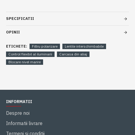
SPECIFICATII
OPINII
ETICHETE:
Filtru polarizare
Lentile interschimbabile
Control flexibil al iluminarii
Carcasa din aliaj
Blocare nivel marire
INFORMATII
Despre noi
Informatii livrare
Termeni si conditii