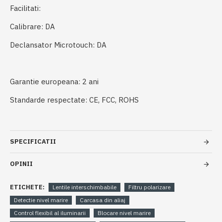
Facilitati:
Calibrare:
DA
Declansator Microtouch: DA
Garantie europeana: 2 ani
Standarde respectate:
CE, FCC, ROHS
SPECIFICATII
OPINII
ETICHETE:
Lentile interschimbabile
Filtru polarizare
Detectie nivel marire
Carcasa din aliaj
Control flexibil al iluminarii
Blocare nivel marire