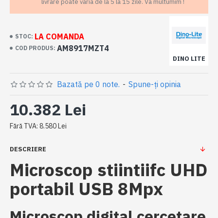
livrare poate varia de la 5 la 15 zile. Va multumim !
LA COMANDA
STOC:
AM8917MZT4
COD PRODUS:
DINO LITE
Bazată pe 0 note.
-
Spune-ţi opinia
10.382 Lei
Fără TVA: 8.580 Lei
DESCRIERE
Microscop stiintiifc UHD
portabil USB 8Mpx
Microscop digital cercetare