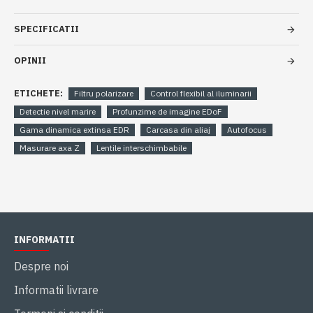
SPECIFICATII
OPINII
ETICHETE:
Filtru polarizare
Control flexibil al iluminarii
Detectie nivel marire
Profunzime de imagine EDoF
Gama dinamica extinsa EDR
Carcasa din aliaj
Autofocus
Masurare axa Z
Lentile interschimbabile
INFORMATII
Despre noi
Informatii livrare