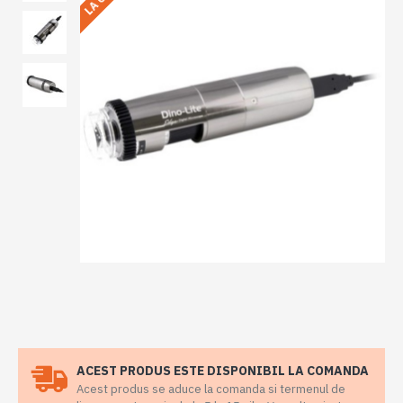
ACEST PRODUS ESTE DISPONIBIL LA COMANDA
Acest produs se aduce la comanda si termenul de